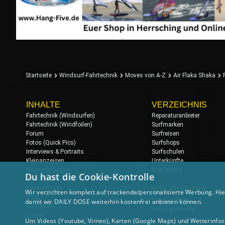
Startseite
Windsurf-Fahrtechnik
Moves von A-Z
Air Flaka Shaka
INHALTE
VERZEICHNIS
Fahrtechnik (Windsurfen)
Reparaturanbieter
Fahrtechnik (Windfoilen)
Surfmarken
Forum
Surfreisen
Fotos (Quick Pics)
Surfshops
Interviews & Portraits
Surfschulen
Kleinanzeigen
Unterkünfte
Newsmeldungen
Wetterlinks
Du hast die Cookie-Kontrolle
Regatten & Events
Reiseberichte
WELTKARTEN
Wir verzichten komplett auf trackende/personalisierte Werbung. Hie
Shop
Foto-Weltkarte
damit wir DAILY DOSE weiterhin kostenfrei anbieten können.
Spotguide
Video-Weltkarte
Stories
Um Videos (Youtube, Vimeo), Karten (Google Maps) und Wetterinfos (
Videos