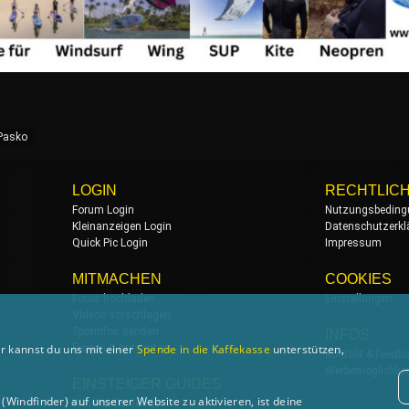
Pasko
LOGIN
RECHTLIC
Forum Login
Nutzungsbeding
Kleinanzeigen Login
Datenschutzerkl
Quick Pic Login
Impressum
MITMACHEN
COOKIES
Fotos hochladen
Einstellungen
Videos vorschlagen
Spotinfos senden
INFOS
Fragen & Antworten
r kannst du uns mit einer
Spende in die Kaffekasse
unterstützen,
Kontakt & Feedb
Werbemöglichkei
EINSTEIGER GUIDES
Windfinder) auf unserer Website zu aktivieren, ist deine
Windsurfen lernen