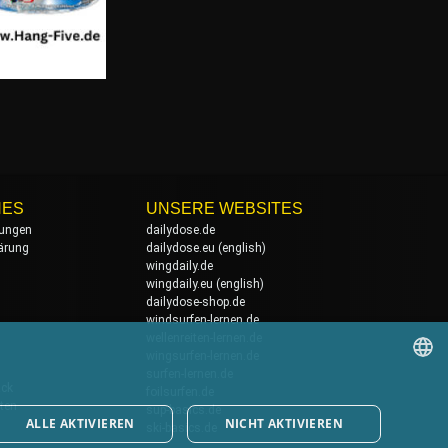
HES
UNSERE WEBSITES
ungen
dailydose.de
ärung
dailydose.eu
(english)
wingdaily.de
wingdaily.eu
(english)
dailydose-shop.de
windsurfen-lernen.de
wellenreiten-lernen.de
wingsurfen-lernen.de
surfen-lernen.de
ack
foilsurfen.de
GERMAN
ten
sup-basics.de
ALLE AKTIVIEREN
NICHT AKTIVIEREN
ski-basics.de
ENGLISH