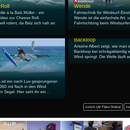
22.07.2024
Roll
Wende
lle à la Balz Müller - ein
Fahrtechnik für Windsurf-Einst
video zur Cheese Roll.
Wende ist die einfachste Art, 
ll rotiert, da Balz sich nah an
Fahrtrichtung beim Windsurfen
08.03.2024
Backloop
Antoine Albert zeigt, wie man 
Backloop bei schrägablandig
Wind springt. Die Welle läuft a
 ist ein nach Luv gesprungener
360 mit flach in den Wind
 Segel. Hier seht ihr ein...
zurück (Air Flaka Shaka)
zu