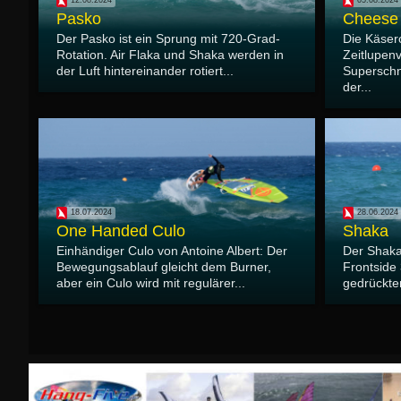
12.08.2024
05.08.2024
Pasko
Cheese 
Der Pasko ist ein Sprung mit 720-Grad-
Die Käsero
Rotation. Air Flaka und Shaka werden in
Zeitlupen
der Luft hintereinander rotiert...
Superschne
der...
18.07.2024
28.06.2024
One Handed Culo
Shaka
Einhändiger Culo von Antoine Albert: Der
Der Shaka
Bewegungsablauf gleicht dem Burner,
Frontside 
aber ein Culo wird mit regulärer...
gedrücktem