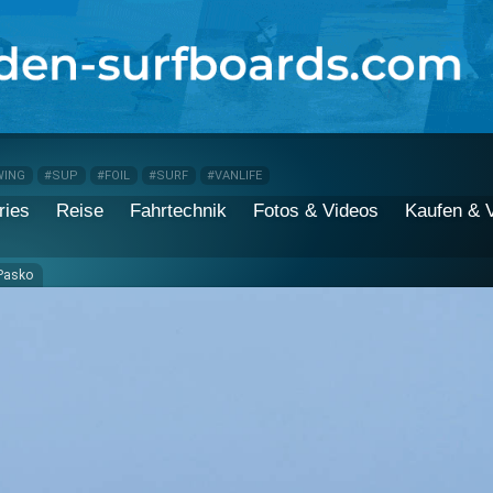
WING
#SUP
#FOIL
#SURF
#VANLIFE
ries
Reise
Fahrtechnik
Fotos & Videos
Kaufen & 
Pasko