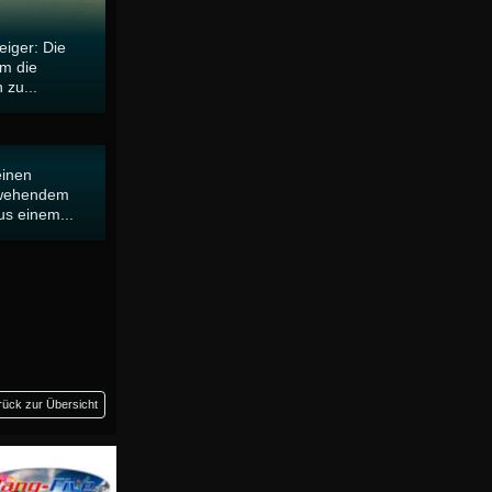
eiger: Die
um die
 zu...
einen
 wehendem
us einem...
rück zur Übersicht