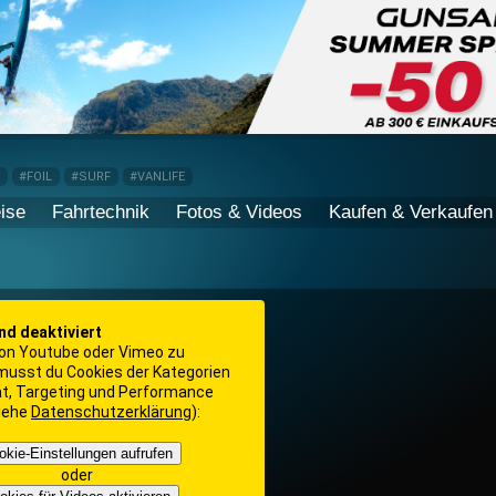
P
#FOIL
#SURF
#VANLIFE
ise
Fahrtechnik
Fotos & Videos
Kaufen & Verkaufen
ind deaktiviert
on Youtube oder Vimeo zu
 musst du Cookies der Kategorien
ät, Targeting und Performance
siehe
Datenschutzerklärung
):
okie-Einstellungen aufrufen
oder