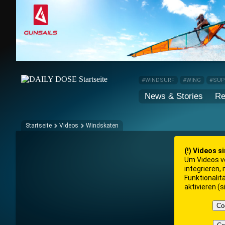
#WINDSURF
#WING
#SU
News & Stories
Re
Startseite
Videos
Windskaten
(!) Videos s
Um Videos v
integrieren,
Funktionalit
aktivieren (
Co