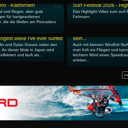
ro - Kalifornien
Surf Festival 2026 - Hig
01:38
d und Regen, aber gute
Das Highlight-Video zum surf-F
en für hartgesottenen
Fehmarn.
r, die die Wellen am Pescadero
22.05.2026
Es muss nicht immer Wi
angest wave I've ever surfed
sein...
15:35
lin und Dylan Graves reiten den
Auch mit kleinem Windfoil-Stu
 An dieser Mole in Japan wird
man früh ins Fliegen und kann
eflektiert und läuft als...
leichtem Wind einen Speedra
erleben...
zu