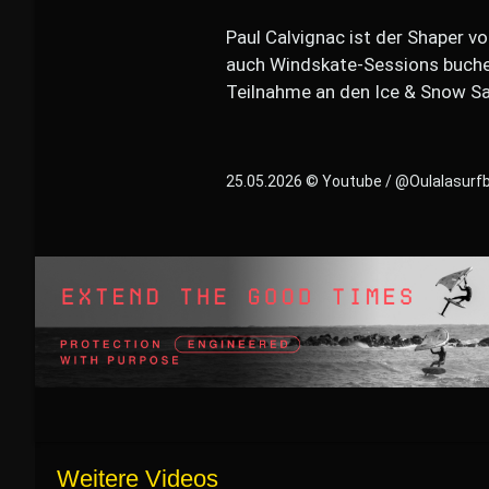
Paul Calvignac ist der Shaper 
auch Windskate-Sessions buchen.
Teilnahme an den Ice & Snow Sa
25.05.2026 © Youtube / @Oulalasur
Weitere Videos
28.05.2026
27.05.2026