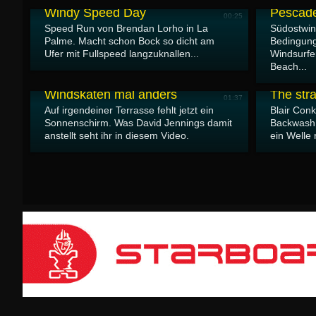
Windy Speed Day
Pescade
00:25
Speed Run von Brendan Lorho in La
Südostwin
Palme. Macht schon Bock so dicht am
Bedingung
Ufer mit Fullspeed langzuknallen...
Windsurfe
Beach...
24.05.2026
23.05.2026
Windskaten mal anders
The str
01:37
Auf irgendeiner Terrasse fehlt jetzt ein
Blair Conk
Sonnenschirm. Was David Jennings damit
Backwash.
anstellt seht ihr in diesem Video.
ein Welle r