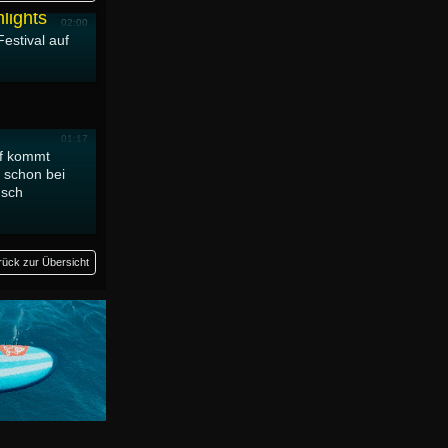
hlights
02:00
estival auf
ngfoilen
01:17
ff kommt
 schon bei
usch
rück zur Übersicht