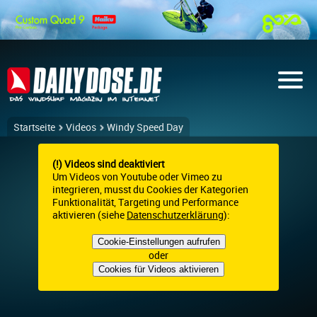
Startseite
Videos
Windy Speed Day
(!) Videos sind deaktiviert
Um Videos von Youtube oder Vimeo zu
integrieren, musst du Cookies der Kategorien
Funktionalität, Targeting und Performance
aktivieren (siehe
Datenschutzerklärung
):
Cookie-Einstellungen aufrufen
oder
Cookies für Videos aktivieren