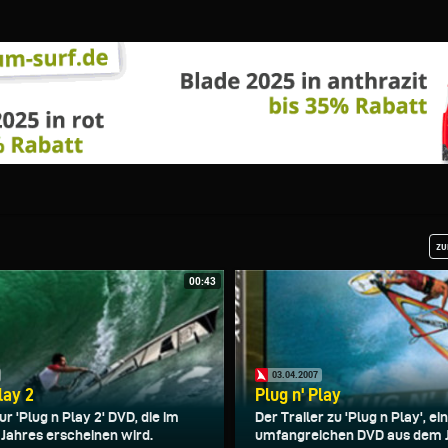
zu
00:43
03.04.2007
lay 2
Plug n' Play
r 'Plug n Play 2' DVD, die im
Der Trailer zu 'Plug n Play', ei
 Jahres erscheinen wird.
umfangreichen DVD aus dem 