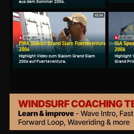
aus dem Sommer 2006.
02:54
26.03.2007
26.03.2007
PWA Slalom Grand Slam Fuerteventura
ISA Spee
2006
2006
Highlight Video zum Slalom Grand Slam
Highlight
2006 auf Fuerteventura.
Grand Pri