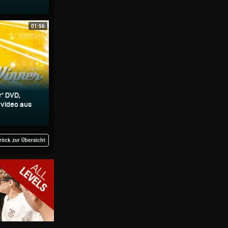
01:56
r' DVD,
rvideo aus
rück zur Übersicht