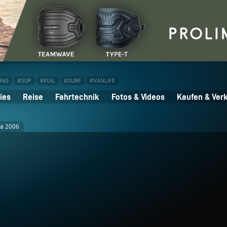
ING
#SUP
#FOIL
#SURF
#VANLIFE
ies
Reise
Fahrtechnik
Fotos & Videos
Kaufen & Ver
ra 2006