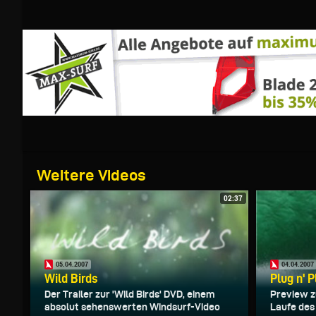
Weitere Videos
02:37
05.04.2007
04.04.2007
Wild Birds
Plug n' P
Der Trailer zur 'Wild Birds' DVD, einem
Preview zu
absolut sehenswerten Windsurf-Video
Laufe des