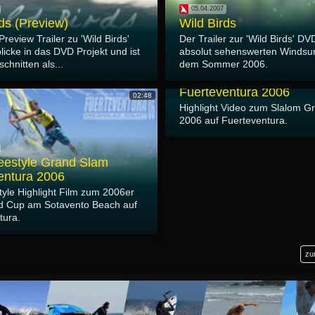
05.04.2007
ds (Preview)
Wild Birds
Preview Trailer zu 'Wild Birds'
Der Trailer zur 'Wild Birds' D
nblicke in das DVD Projekt und ist
absolut sehenswerten Windsur
chnitten als...
dem Sommer 2006.
26.03.2007
PWA Slalom Grand Sla
Fuerteventura 2006
02:48
Highlight Video zum Slalom G
2006 auf Fuerteventura.
estyle Grand Slam
entura 2006
tyle Highlight Film zum 2006er
d Cup am Sotavento Beach auf
tura.
zu