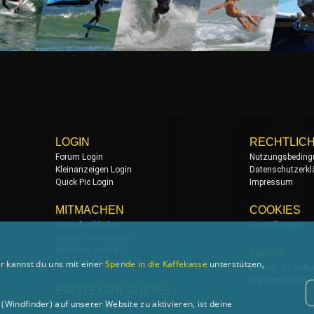
LOGIN
RECHTLIC
Forum Login
Nutzungsbeding
Kleinanzeigen Login
Datenschutzerkl
Quick Pic Login
Impressum
MITMACHEN
COOKIES
Fotos hochladen
Einstellungen
Videos vorschlagen
Spotinfos senden
INFOS
Fragen & Antworten
r kannst du uns mit einer
Spende in die Kaffekasse
unterstützen,
Kontakt & Feedb
Werbemöglichkei
EINSTEIGER GUIDES
Windfinder) auf unserer Website zu aktivieren, ist deine
Windsurfen lernen