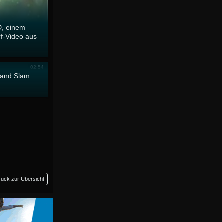
VD, einem
f-Video aus
m
02:54
rand Slam
rück zur Übersicht