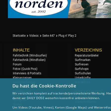
Startseite
Videos
Seite 447
Plug n' Play 2
INHALTE
VERZEICHNIS
Fahrtechnik (Windsurfen)
Reparaturanbieter
Fahrtechnik (Windfoilen)
Surfmarken
Forum
Surfreisen
Fotos (Quick Pics)
Surfshops
Interviews & Portraits
Surfschulen
Kleinanzeigen
Unterkünfte
Newsmeldungen
Wetterlinks
Du hast die Cookie-Kontrolle
Regatten & Events
Reiseberichte
WELTKARTEN
Wir verzichten komplett auf trackende/personalisierte Werbung. Hie
Shop
Foto-Weltkarte
damit wir DAILY DOSE weiterhin kostenfrei anbieten können.
Spotguide
Video-Weltkarte
Stories
Um Videos (Youtube, Vimeo), Karten (Google Maps) und Wetterinfos (
Videos