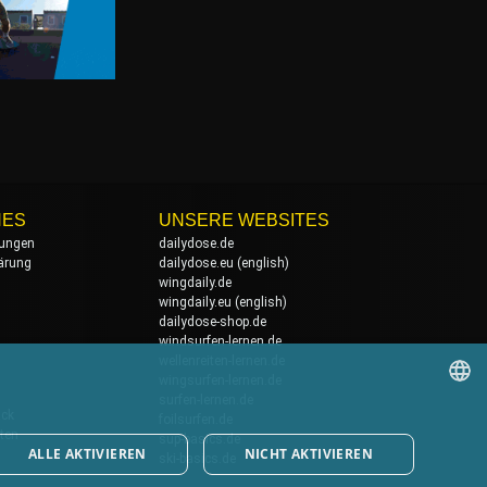
HES
UNSERE WEBSITES
ungen
dailydose.de
ärung
dailydose.eu
(english)
wingdaily.de
wingdaily.eu
(english)
dailydose-shop.de
windsurfen-lernen.de
wellenreiten-lernen.de
wingsurfen-lernen.de
surfen-lernen.de
ack
foilsurfen.de
GERMAN
ten
sup-basics.de
ALLE AKTIVIEREN
NICHT AKTIVIEREN
ski-basics.de
ENGLISH