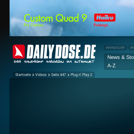
#WINDSURF
#
News & Sto
A-Z
Startseite
Videos
Seite 447
Plug n' Play 2