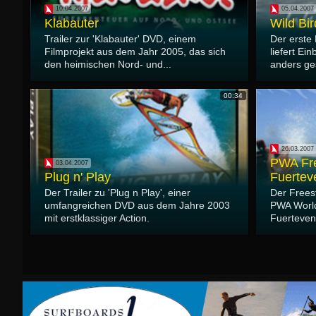
10.04.2007
05.04.2007
Klabauter
Wild Bir
Trailer zur 'Klabauter' DVD, einem
Der erste 
Filmprojekt aus dem Jahr 2005, das sich
liefert Ei
den heimischen Nord- und...
anders ges
00:34
26.03.2007
PWA Fre
03.04.2007
Plug n' Play
Fuertev
Der Trailer zu 'Plug n Play', einer
Der Frees
umfangreichen DVD aus dem Jahre 2003
PWA Worl
mit erstklassiger Action.
Fuerteven