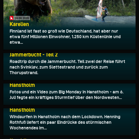
24.08.2020
Karelien
Finnland ist fast so groß wie Deutschland, hat aber nur
etwa fünf Millionen Einwohner, 1.250 km Küstenlinie und
etwa...
10.08.2020
Jammerbucht - Teil 2
Roadtrip durch die Jammerbucht. Teil zwei der Reise führt
nach Svinkløv, zum Slettestrand und zurück zum
Thorupstrand.
13.07.2020
Hanstholm
Fotos und ein Video zum Big Monday in Hanstholm - am 6.
Juli fegte ein kräftiges Sturmtief über den Nordwesten...
10.07.2020
Hanstholm
Windsurfen in Hanstholm nach dem Lockdown. Henning
Rothfuß liefert ein paar Eindrücke des stürmischen
Wochenendes im...
29.06.2020