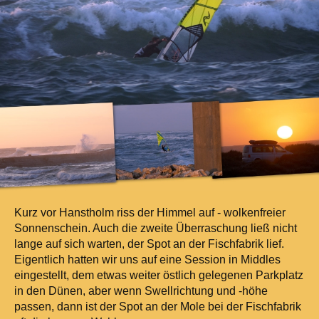
Kurz vor Hanstholm riss der Himmel auf - wolkenfreier
Sonnenschein. Auch die zweite Überraschung ließ nicht
lange auf sich warten, der Spot an der Fischfabrik lief.
Eigentlich hatten wir uns auf eine Session in Middles
eingestellt, dem etwas weiter östlich gelegenen Parkplatz
in den Dünen, aber wenn Swellrichtung und -höhe
passen, dann ist der Spot an der Mole bei der Fischfabrik