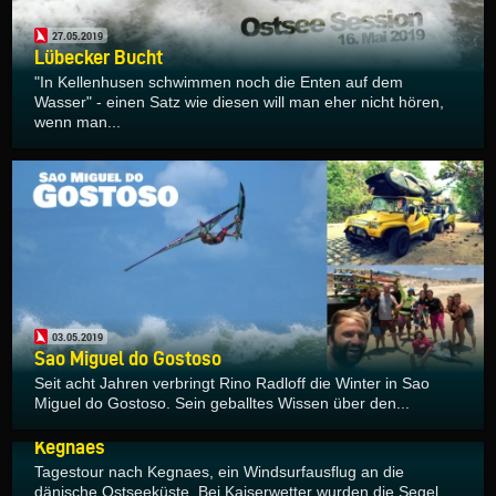
27.05.2019
Lübecker Bucht
"In Kellenhusen schwimmen noch die Enten auf dem
Wasser" - einen Satz wie diesen will man eher nicht hören,
wenn man...
03.05.2019
Sao Miguel do Gostoso
Seit acht Jahren verbringt Rino Radloff die Winter in Sao
Miguel do Gostoso. Sein geballtes Wissen über den...
25.04.2019
Kegnaes
Tagestour nach Kegnaes, ein Windsurfausflug an die
dänische Ostseeküste. Bei Kaiserwetter wurden die Segel