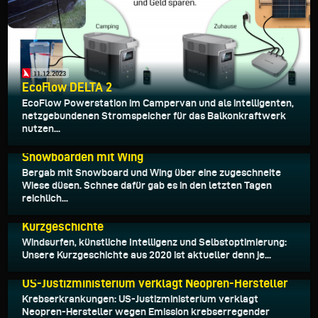
11.12.2023
EcoFlow DELTA 2
EcoFlow Powerstation im Campervan und als intelligenten,
netzgebundenen Stromspeicher für das Balkonkraftwerk
nutzen...
08.12.2023
Snowboarden mit Wing
Bergab mit Snowboard und Wing über eine zugeschneite
Wiese düsen. Schnee dafür gab es in den letzten Tagen
reichlich...
08.04.2023
Kurzgeschichte
Windsurfen, künstliche Intelligenz und Selbstoptimierung:
Unsere Kurzgeschichte aus 2020 ist aktueller denn je...
07.03.2023
US-Justizministerium verklagt Neopren-Hersteller
Krebserkrankungen: US-Justizministerium verklagt
Neopren-Hersteller wegen Emission krebserregender