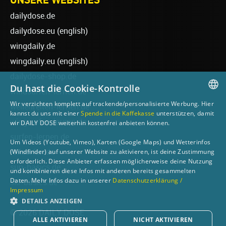
dailydose.de
dailydose.eu
(english)
wingdaily.de
wingdaily.eu
(english)
dailydose-shop.de
Du hast die Cookie-Kontrolle
windsurfen-lernen.de
Wir verzichten komplett auf trackende/personalisierte Werbung. Hier
wellenreiten-lernen.de
GERMAN
kannst du uns mit einer
Spende in die Kaffekasse
unterstützen, damit
wingsurfen-lernen.de
wir DAILY DOSE weiterhin kostenfrei anbieten können.
ENGLISH
surfen-lernen.de
Um Videos (Youtube, Vimeo), Karten (Google Maps) und Wetterinfos
(Windfinder) auf unserer Website zu aktivieren, ist deine Zustimmung
foilsurfen.de
erforderlich. Diese Anbieter erfassen möglicherweise deine Nutzung
sup-basics.de
und kombinieren diese Infos mit anderen bereits gesammelten
Daten. Mehr Infos dazu in unserer
Datenschutzerklärung /
ski-basics.de
Impressum
DETAILS ANZEIGEN
© 2026 DAILY DOSE
ALLE AKTIVIEREN
NICHT AKTIVIEREN