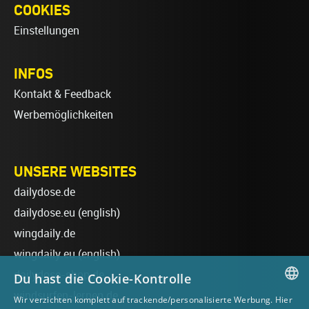
COOKIES
Einstellungen
INFOS
Kontakt & Feedback
Werbemöglichkeiten
UNSERE WEBSITES
dailydose.de
dailydose.eu
(english)
wingdaily.de
wingdaily.eu
(english)
dailydose-shop.de
Du hast die Cookie-Kontrolle
windsurfen-lernen.de
Wir verzichten komplett auf trackende/personalisierte Werbung. Hier