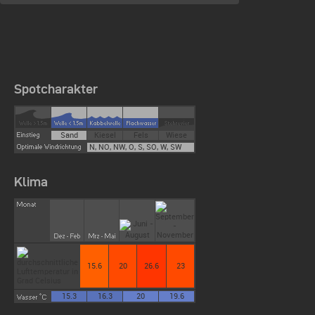
Spotcharakter
Sand
Kiesel
Fels
Wiese
N, NO, NW, O, S, SO, W, SW
Klima
15.6
20
26.6
23
15.3
16.3
20
19.6