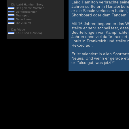
Laird Hamilton verbrachte sein
::: Die Laird Hamilton Story
Jahren surfte er in Hanalei be
Das gelebte Märchen
er die Schule verlassen hatten
Der Alleskönner
Shortboard oder dem Tandem.
Teahupoo
Neue Ideen
Die Zukunft
Mit 16 Jahren begann er das W
stellte er sehr schnell fest, da
::: Das Video
Beurteilungen von Kampfrichtern
LAIRD (VHS-Video)
Jahren ohne viel dafür trainier
Louis in Frankreich und stellt
Rekord auf.
Er ist talentiert in allen Sporta
Neues. Und wenn er gerade etwa
er: "also gut, was jetzt?"