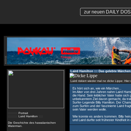
zur neuen DAILY DOSE
Laird Hamilton ::: Das gelebte Märchen
Laird riskiert wieder mal ne dicke Lippe: Hier r
Es hört sich an, wie ein Märchen...
Im Alter von drei Jahren nahm Laird Hamil
die Hand. Sein leiblicher Vater hatte sich 
unbekanntem Ziel davon gemacht, da traf e
Surfer-Legende Billy Hamilton. Der Cham
zum Surfen und der faszinierte Laird fragt
sein Vater werden wolle.
:::::::::::
Portrait
:::::::::::
Laird Hamilton
:::::
Wie konnte es anders kommen. Billy heira
und Laird durfte seit frühester Kindheit in
Die Geschichte des hawaiianischen
Waterman.