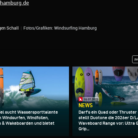
-hamburg.de
gen Schall
|
Fotos/Grafiken: Windsurfing Hamburg
zu
16.07.2025
NEWS
Kiel sucht Wassersporttalente
Darf's ein Quad oder Thruster
h Windsurfen, Windfoilen,
stellt Duotone die 2026er D/
n & Wakeboarden und bietet
Waveboard Range vor: Ultra G
Grip...