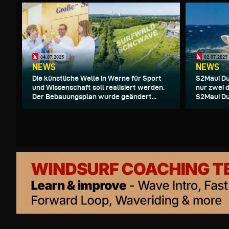
04.07.2025
02.07.2025
NEWS
NEWS
Die künstliche Welle in Werne für Sport
S2Maui Du
und Wissenschaft soll realisiert werden.
nur zwei 
Der Bebauungsplan wurde geändert...
S2Maui Dua