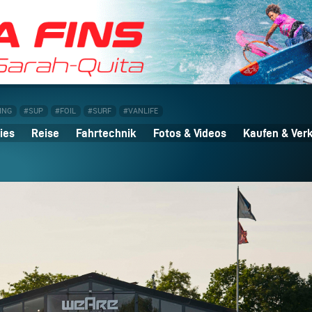
ING
#SUP
#FOIL
#SURF
#VANLIFE
ies
Reise
Fahrtechnik
Fotos & Videos
Kaufen & Ver