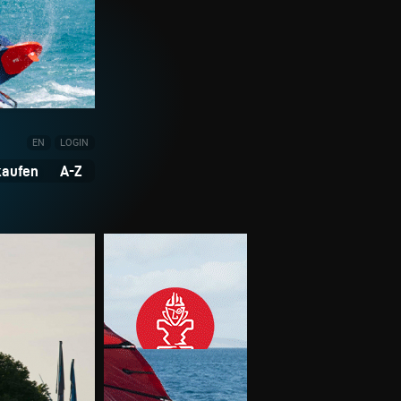
EN
LOGIN
kaufen
A-Z