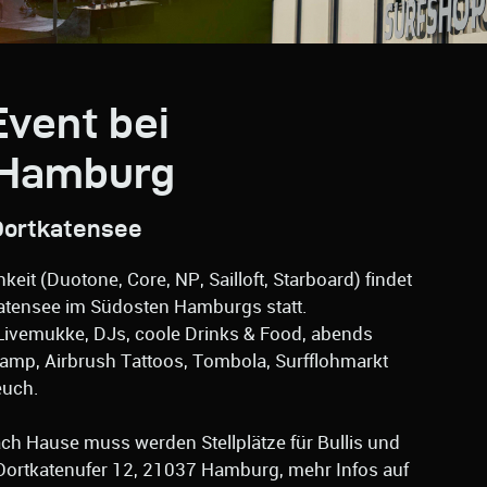
vent bei
 Hamburg
 Oortkatensee
eit (Duotone, Core, NP, Sailloft, Starboard) findet
katensee im Südosten Hamburgs statt.
Livemukke, DJs, coole Drinks & Food, abends
ramp, Airbrush Tattoos, Tombola, Surfflohmarkt
euch.
h Hause muss werden Stellplätze für Bullis und
 Oortkatenufer 12, 21037 Hamburg, mehr Infos auf