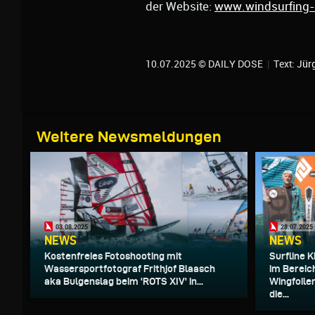
der Website:
www.windsurfing
10.07.2025 © DAILY DOSE
|
Text:
Jür
Weitere Newsmeldungen
03.08.2025
28.07.2025
NEWS
NEWS
Kostenfreies Fotoshooting mit
Surfline 
Wassersportfotograf Frithjof Blaasch
im Bereic
aka Bulgenslag beim 'ROTS XIV' in...
Wingfoile
die...