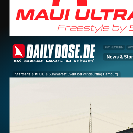
#WINDSURF
#W
News & Stor
Startseite
#FOIL
Summerset Event bei Windsurfing Hamburg