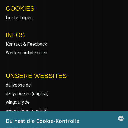
COOKIES
Einstellungen
INFOS
Kontakt & Feedback
Werbemöglichkeiten
UNSERE WEBSITES
dailydose.de
dailydose.eu
(english)
wingdaily.de
wingdaily.eu
(english)
dailydose-shop.de
Du hast die Cookie-Kontrolle
windsurfen-lernen.de