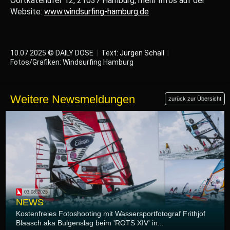
Oortkatenufer 12, 21037 Hamburg, mehr Infos auf der
Website:
www.windsurfing-hamburg.de
10.07.2025 © DAILY DOSE
|
Text:
Jürgen Schall
|
Fotos/Grafiken: Windsurfing Hamburg
Weitere Newsmeldungen
zurück zur Übersicht
03.08.2025
NEWS
Kostenfreies Fotoshooting mit Wassersportfotograf Frithjof
Blaasch aka Bulgenslag beim 'ROTS XIV' in...