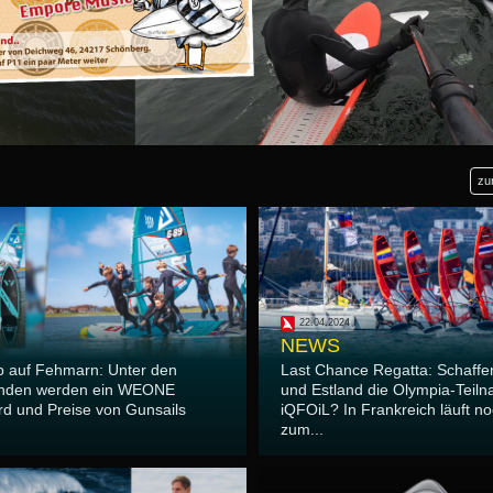
zu
22.04.2024
NEWS
 auf Fehmarn: Unter den
Last Chance Regatta: Schaffe
nden werden ein WEONE
und Estland die Olympia-Teil
rd und Preise von Gunsails
iQFOiL? In Frankreich läuft no
zum...