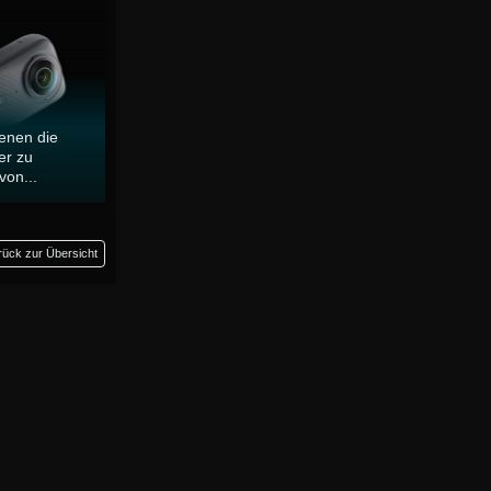
enen die
er zu
von...
rück zur Übersicht