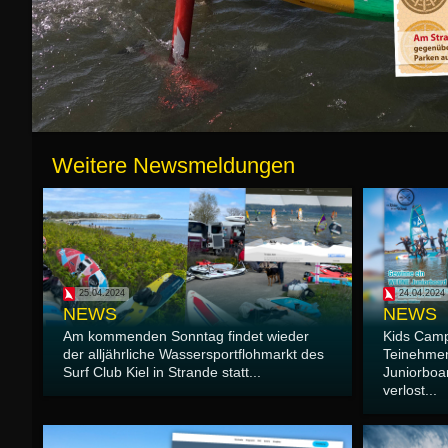
Weitere Newsmeldungen
25.04.2024
24.04.2024
NEWS
NEWS
Am kommenden Sonntag findet wieder
Kids Camp
der alljährliche Wassersportflohmarkt des
Teinehme
Surf Club Kiel in Strande statt...
Juniorboa
verlost...