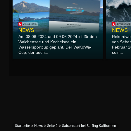
21.04.2024
19.04.2024
NEWS
NEWS
Am 08.06.2024 und 09.06.2024 ist für den
Rekordwell
Walchensee und Kochelsee ein
von Sebas
Wassersportcup geplant. Der WaKoWa-
Februar 2
Cup, der auch...
sein...
Startseite
News
Seite 2
Saisonstart bei Surfing Kalifornien