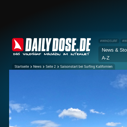
#WINDSURF
#W
News & Sto
A-Z
Startseite
News
Seite 2
Saisonstart bei Surfing Kalifornien