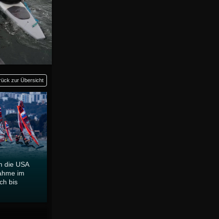
rück zur Übersicht
n die USA
nahme im
ch bis