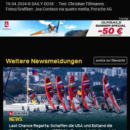
19.04.2024 © DAILY DOSE
|
Text:
Christian Tillmanns
|
Fotos/Grafiken: Joa Cordass via quatro media, Porsche AG
Weitere Newsmeldungen
zurück zur Übersicht
22.04.2024
NEWS
Last Chance Regatta: Schaffen die USA und Estland die