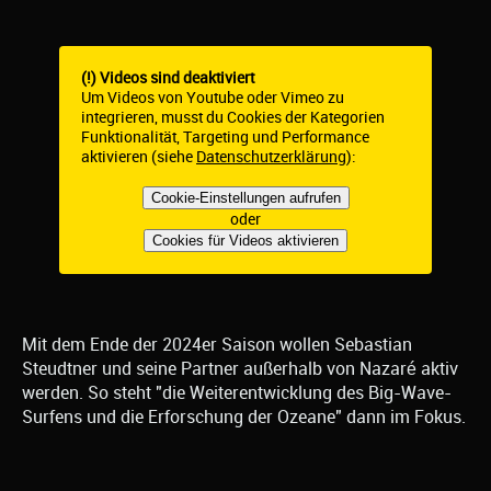
(!) Videos sind deaktiviert
Um Videos von Youtube oder Vimeo zu
integrieren, musst du Cookies der Kategorien
Funktionalität, Targeting und Performance
aktivieren (siehe
Datenschutzerklärung
):
Cookie-Einstellungen aufrufen
oder
Cookies für Videos aktivieren
Mit dem Ende der 2024er Saison wollen Sebastian
Steudtner und seine Partner außerhalb von Nazaré aktiv
werden. So steht "die Weiterentwicklung des Big-Wave-
Surfens und die Erforschung der Ozeane" dann im Fokus.