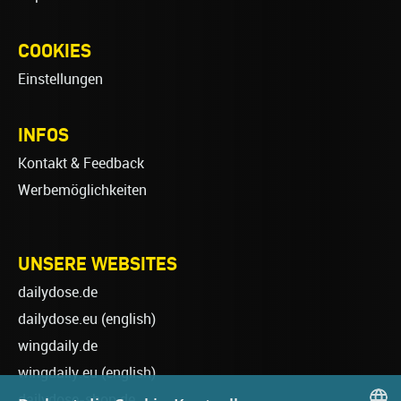
COOKIES
Einstellungen
INFOS
Kontakt & Feedback
Werbemöglichkeiten
UNSERE WEBSITES
dailydose.de
dailydose.eu
(english)
wingdaily.de
wingdaily.eu
(english)
dailydose-shop.de