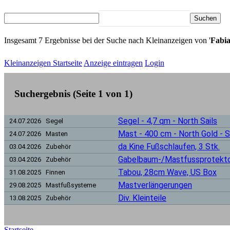
Suchen
▼
Insgesamt 7 Ergebnisse bei der Suche nach Kleinanzeigen von '
Fabi
Kleinanzeigen Startseite
Anzeige eintragen
Login
Suchergebnis (Seite 1 von 1)
Segel - 4,7 qm - North Sails
24.07.2026 Segel
Mast - 400 cm - North Gold -
24.07.2026 Masten
da Kine Fußschlaufen, 3 Stk.
03.04.2026 Zubehör
Gabelbaum-/Mastfussprotekt
03.04.2026 Zubehör
Tabou, 28cm Wave, US Box
31.08.2025 Finnen
Mastverlängerungen
29.08.2025 Mastfußsysteme
Div. Kleinteile
13.08.2025 Zubehör
Startseite