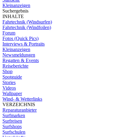
Kleinanzeigen
Suchergebnis
INHALTE
Fahrtechnik (Windsurfen)
Fahrtechnik (Windfoilen)
Forum
Fotos (Quick Pics)
Interviews & Portraits
Kleinanzeigen
Newsmeldungen
Regatten & Events
Reiseberichte
Shop
Spotguide
Stories
Videos
Wallpaper
Wind- & Wetterlinks
VERZEICHNIS
Reparaturanbieter
Surfmarken
Surfreisen
Surfshops
Surfschulen