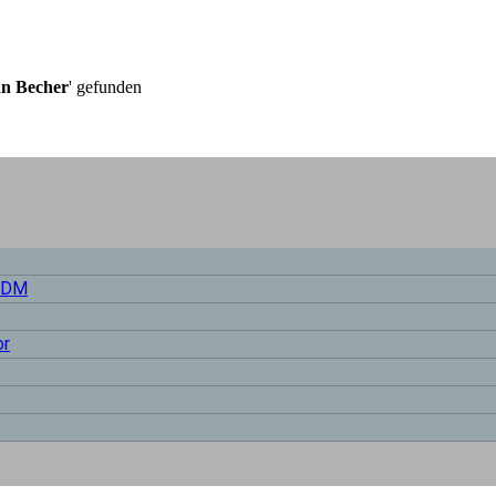
an Becher
' gefunden
 SDM
or