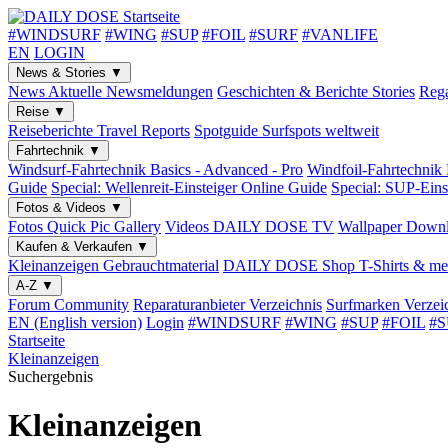
#WINDSURF
#WING
#SUP
#FOIL
#SURF
#VANLIFE
EN
LOGIN
News & Stories
▼
News
Aktuelle Newsmeldungen
Geschichten & Berichte
Stories
Rega
Reise
▼
Reiseberichte
Travel Reports
Spotguide
Surfspots weltweit
Fahrtechnik
▼
Windsurf-Fahrtechnik
Basics - Advanced - Pro
Windfoil-Fahrtechnik
Guide
Special: Wellenreit-Einsteiger
Online Guide
Special: SUP-Eins
Fotos & Videos
▼
Fotos
Quick Pic Gallery
Videos
DAILY DOSE TV
Wallpaper
Downl
Kaufen & Verkaufen
▼
Kleinanzeigen
Gebrauchtmaterial
DAILY DOSE Shop
T-Shirts & me
A-Z
▼
Forum
Community
Reparaturanbieter
Verzeichnis
Surfmarken
Verzei
EN (English version)
Login
#WINDSURF
#WING
#SUP
#FOIL
#
Startseite
Kleinanzeigen
Suchergebnis
Kleinanzeigen