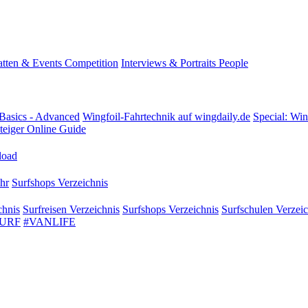
tten & Events
Competition
Interviews & Portraits
People
Basics - Advanced
Wingfoil-Fahrtechnik
auf wingdaily.de
Special: Win
teiger
Online Guide
oad
hr
Surfshops
Verzeichnis
chnis
Surfreisen
Verzeichnis
Surfshops
Verzeichnis
Surfschulen
Verzeic
SURF
#VANLIFE