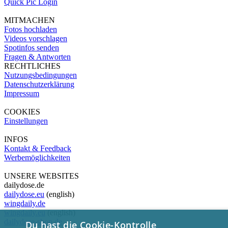
Quick Pic Login
MITMACHEN
Fotos hochladen
Videos vorschlagen
Spotinfos senden
Fragen & Antworten
RECHTLICHES
Nutzungsbedingungen
Datenschutzerklärung
Impressum
COOKIES
Einstellungen
INFOS
Kontakt & Feedback
Werbemöglichkeiten
UNSERE WEBSITES
dailydose.de
dailydose.eu
(english)
wingdaily.de
wingdaily.eu
(english)
dailydose-shop.de
Du hast die Cookie-Kontrolle