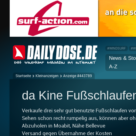
#WINDSURF
#W
News & Sto
A-Z
Startseite
Kleinanzeigen
Anzeige #443789
da Kine Fußschlaufen
Verkaufe drei sehr gut benutzte Fußschlaufen von
Sehen schon recht rumpelig aus, können aber oh
Abzuholen in Moabit, Nähe Bellevue
Versand gegen Übernahme der Kosten