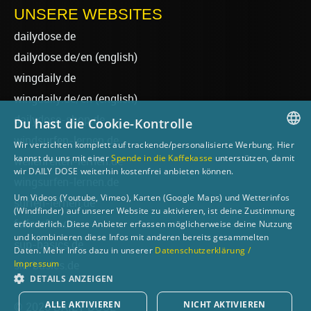
UNSERE WEBSITES
dailydose.de
dailydose.de/en
(english)
wingdaily.de
wingdaily.de/en
(english)
dailydose-shop.de
Du hast die Cookie-Kontrolle
windsurfen-lernen.de
Wir verzichten komplett auf trackende/personalisierte Werbung. Hier
GERMAN
kannst du uns mit einer
Spende in die Kaffekasse
unterstützen, damit
wellenreiten-lernen.de
wir DAILY DOSE weiterhin kostenfrei anbieten können.
ENGLISH
wingsurfen-lernen.de
Um Videos (Youtube, Vimeo), Karten (Google Maps) und Wetterinfos
surfen-lernen.de
(Windfinder) auf unserer Website zu aktivieren, ist deine Zustimmung
foilsurfen.de
erforderlich. Diese Anbieter erfassen möglicherweise deine Nutzung
und kombinieren diese Infos mit anderen bereits gesammelten
sup-basics.de
Daten. Mehr Infos dazu in unserer
Datenschutzerklärung /
Impressum
ski-basics.de
DETAILS ANZEIGEN
ALLE AKTIVIEREN
NICHT AKTIVIEREN
© 2026 DAILY DOSE