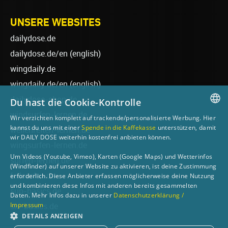
UNSERE WEBSITES
dailydose.de
dailydose.de/en
(english)
wingdaily.de
wingdaily.de/en
(english)
dailydose-shop.de
Du hast die Cookie-Kontrolle
windsurfen-lernen.de
Wir verzichten komplett auf trackende/personalisierte Werbung. Hier
GERMAN
kannst du uns mit einer
Spende in die Kaffekasse
unterstützen, damit
wellenreiten-lernen.de
wir DAILY DOSE weiterhin kostenfrei anbieten können.
ENGLISH
wingsurfen-lernen.de
Um Videos (Youtube, Vimeo), Karten (Google Maps) und Wetterinfos
surfen-lernen.de
(Windfinder) auf unserer Website zu aktivieren, ist deine Zustimmung
foilsurfen.de
erforderlich. Diese Anbieter erfassen möglicherweise deine Nutzung
und kombinieren diese Infos mit anderen bereits gesammelten
sup-basics.de
Daten. Mehr Infos dazu in unserer
Datenschutzerklärung /
Impressum
ski-basics.de
DETAILS ANZEIGEN