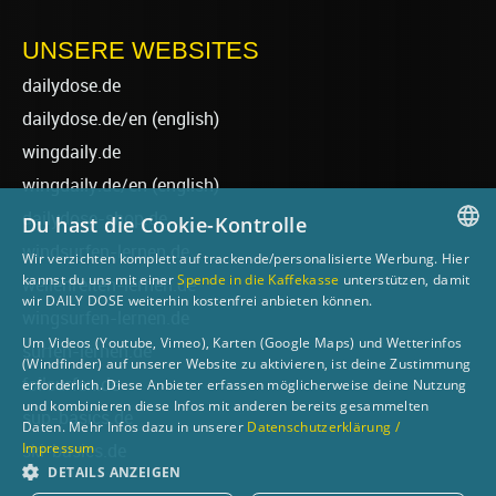
UNSERE WEBSITES
dailydose.de
dailydose.de/en
(english)
wingdaily.de
wingdaily.de/en
(english)
dailydose-shop.de
Du hast die Cookie-Kontrolle
windsurfen-lernen.de
Wir verzichten komplett auf trackende/personalisierte Werbung. Hier
GERMAN
kannst du uns mit einer
Spende in die Kaffekasse
unterstützen, damit
wellenreiten-lernen.de
wir DAILY DOSE weiterhin kostenfrei anbieten können.
ENGLISH
wingsurfen-lernen.de
Um Videos (Youtube, Vimeo), Karten (Google Maps) und Wetterinfos
surfen-lernen.de
(Windfinder) auf unserer Website zu aktivieren, ist deine Zustimmung
foilsurfen.de
erforderlich. Diese Anbieter erfassen möglicherweise deine Nutzung
und kombinieren diese Infos mit anderen bereits gesammelten
sup-basics.de
Daten. Mehr Infos dazu in unserer
Datenschutzerklärung /
Impressum
ski-basics.de
DETAILS ANZEIGEN