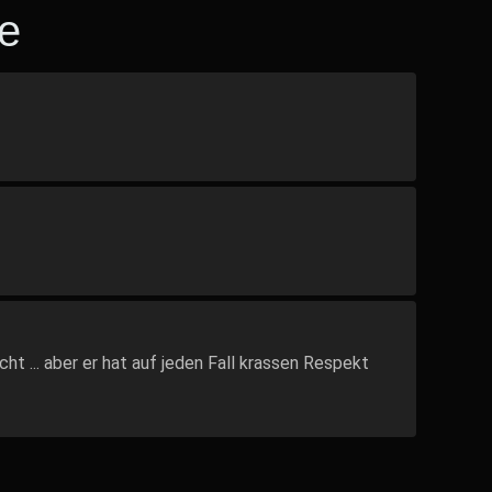
e
cht ... aber er hat auf jeden Fall krassen Respekt