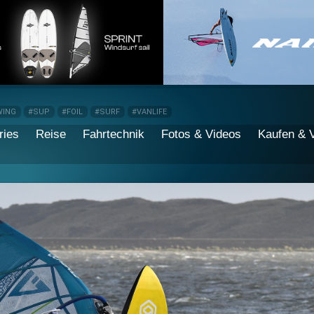
WING
#SUP
#FOIL
#SURF
#VANLIFE
ries
Reise
Fahrtechnik
Fotos & Videos
Kaufen & 