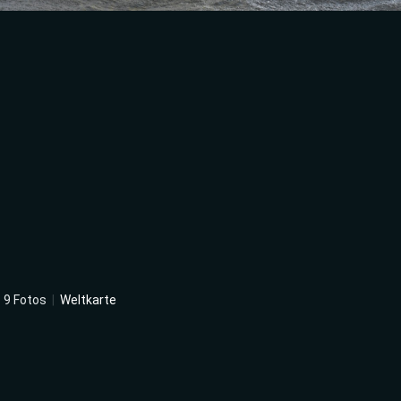
|
9 Fotos
|
Weltkarte