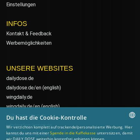
Einstellungen
INFOS
Kontakt & Feedback
Werbemöglichkeiten
UNSERE WEBSITES
dailydose.de
dailydose.de/en
(english)
wingdaily.de
wingdaily.de/en
(english)
dailydose-shop.de
Du hast die Cookie-Kontrolle
windsurfen-lernen.de
Wir verzichten komplett auf trackende/personalisierte Werbung. Hier
GERMAN
kannst du uns mit einer
Spende in die Kaffekasse
unterstützen, damit
wellenreiten-lernen.de
wir DAILY DOSE weiterhin kostenfrei anbieten können.