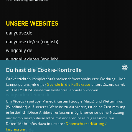
UNSERE WEBSITES
dailydose.de
dailydose.de/en
(english)
wingdaily.de
wingdaily.de/en
(english)
dailydose-shop.de
Du hast die Cookie-Kontrolle
windsurfen-lernen.de
Wir verzichten komplett auf trackende/personalisierte Werbung. Hier
GERMAN
kannst du uns mit einer
Spende in die Kaffekasse
unterstützen, damit
wellenreiten-lernen.de
wir DAILY DOSE weiterhin kostenfrei anbieten können.
ENGLISH
wingsurfen-lernen.de
Um Videos (Youtube, Vimeo), Karten (Google Maps) und Wetterinfos
surfen-lernen.de
(Windfinder) auf unserer Website zu aktivieren, ist deine Zustimmung
foilsurfen.de
erforderlich. Diese Anbieter erfassen möglicherweise deine Nutzung
und kombinieren diese Infos mit anderen bereits gesammelten
sup-basics.de
Daten. Mehr Infos dazu in unserer
Datenschutzerklärung /
Impressum
ski-basics.de