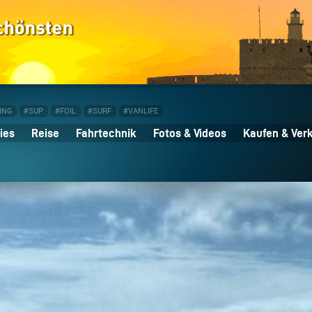
ING
#SUP
#FOIL
#SURF
#VANLIFE
ies
Reise
Fahrtechnik
Fotos & Videos
Kaufen & Ver