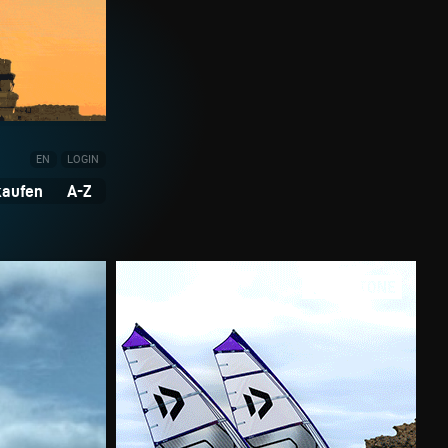
EN
LOGIN
kaufen
A-Z