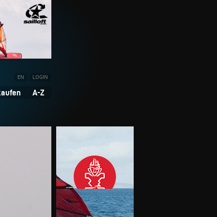
EN
LOGIN
kaufen
A-Z