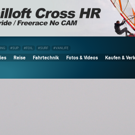
ING
#SUP
#FOIL
#SURF
#VANLIFE
ies
Reise
Fahrtechnik
Fotos & Videos
Kaufen & Ver