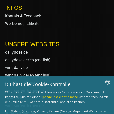
INFOS
Kontakt & Feedback
Werbemöglichkeiten
UNSERE WEBSITES
dailydose.de
dailydose.de/en
(english)
wingdaily.de
wingdaily.de/en
(english)
dailydose-shop.de
Du hast die Cookie-Kontrolle
windsurfen-lernen.de
Wir verzichten komplett auf trackende/personalisierte Werbung. Hier
GERMAN
kannst du uns mit einer
Spende in die Kaffekasse
unterstützen, damit
wellenreiten-lernen.de
wir DAILY DOSE weiterhin kostenfrei anbieten können.
ENGLISH
wingsurfen-lernen.de
Um Videos (Youtube, Vimeo), Karten (Google Maps) und Wetterinfos
surfen-lernen.de