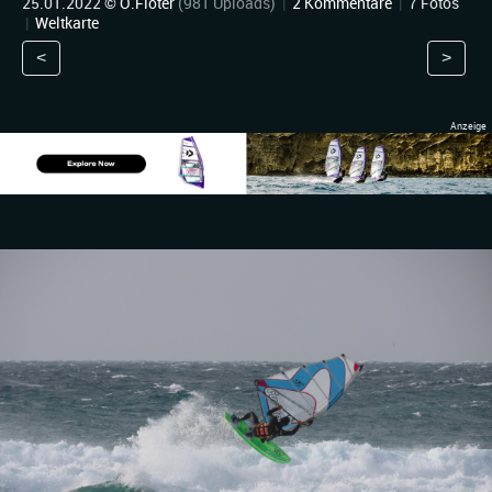
25.01.2022 ©
O.Flöter
(981 Uploads)
|
2 Kommentare
|
7 Fotos
|
Weltkarte
<
>