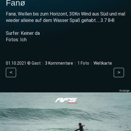
Fanø
Fanø, Wellen bis zum Horizont, 30Kn Wind aus Süd und mal
wieder alleine auf dem Wasser Spaß gehabt…..3.7 84l
Surfer: Keiner da
Fotos: Ich
01.10.2021 © Gast
|
3 Kommentare
|
1 Foto
|
Weltkarte
<
>