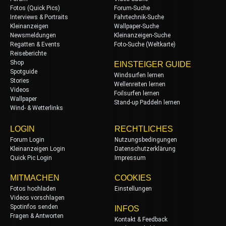
Fotos (Quick Pics)
Forum-Suche
Interviews & Portraits
Fahrtechnik-Suche
Kleinanzeigen
Wallpaper-Suche
Newsmeldungen
Kleinanzeigen-Suche
Regatten & Events
Foto-Suche (Weltkarte)
Reiseberichte
Shop
EINSTEIGER GUIDE
Spotguide
Windsurfen lernen
Stories
Wellenreiten lernen
Videos
Foilsurfen lernen
Wallpaper
Stand-up Paddeln lernen
Wind- & Wetterlinks
LOGIN
RECHTLICHES
Forum Login
Nutzungsbedingungen
Kleinanzeigen Login
Datenschutzerklärung
Quick Pic Login
Impressum
MITMACHEN
COOKIES
Fotos hochladen
Einstellungen
Videos vorschlagen
Spotinfos senden
INFOS
Fragen & Antworten
Kontakt & Feedback