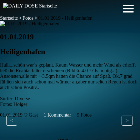
Startseite
Fotos
01.01.2019 - Heiligenhafen
01.01.2019
Heiligenhafen
Halli...schön war`s geplant. Kaum Wasser und mehr Wind als erhofft
ließ die Realität bitter erscheinen (Bild 6: 4.0 ?? Is richtig...).
Ansonsten,alle mit +-3.5qm hatten die Chance auf Spaß. Ok,7 grad
fühlten sich auch schon mal wärmer an,aber nur selten Regen ist doch
auch schon Positiv..
Surfer: Diverse
Fotos: Holger
01.01.2019 © Gast
|
1 Kommentar
|
9 Fotos
<
>