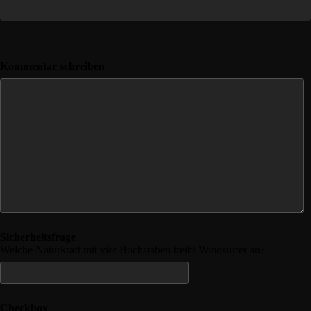
Kommentar schreiben
Sicherheitsfrage
Welche Naturkraft mit vier Buchstaben treibt Windsurfer an?
Checkbox