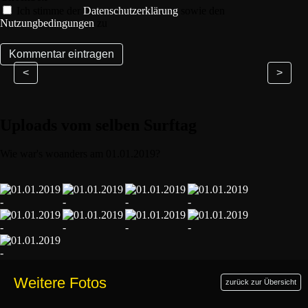
Ich stimme der
Datenschutzerklärung
sowie den
Nutzungbedingungen
zu
<
>
Uploads vom selben Surftag
Wie war's woanders am 01.01.2019?
Weitere Fotos
zurück zur Übersicht