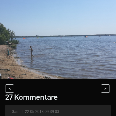
<
>
27 Kommentare
Gast
|
22.05.2018 09:39:03