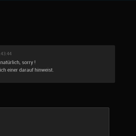
:43:44
natürlich, sorry !
ch einer darauf hinweist.