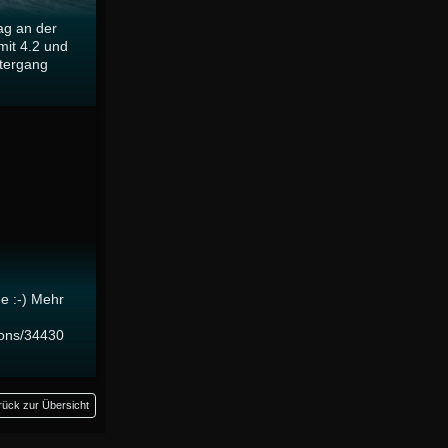
ag an der
mit 4.2 und
tergang
e :-) Mehr
ions/34430
rück zur Übersicht