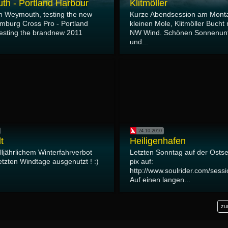
h - Portland Harbour
Klitmöller
in Weymouth, testing the new
Kurze Abendsession am Mont
amburg Cross Pro - Portland
kleinen Mole, Klitmöller Bucht 
esting the brandnew 2011
NW Wind. Schönen Sonnenun
und...
24.10.2010
t
Heiligenhafen
ljährlichem Winterfahrverbot
Letzten Sonntag auf der Ostse
etzten Windtage ausgenutzt ! :)
pix auf:
http://www.soulrider.com/sess
Auf einen langen...
zu