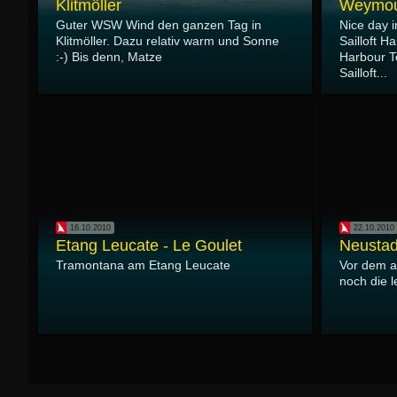
Klitmöller
Weymout
Guter WSW Wind den ganzen Tag in
Nice day 
Klitmöller. Dazu relativ warm und Sonne
Sailloft H
:-) Bis denn, Matze
Harbour T
Sailloft...
16.10.2010
22.10.2010
Etang Leucate - Le Goulet
Neustad
Tramontana am Etang Leucate
Vor dem al
noch die l