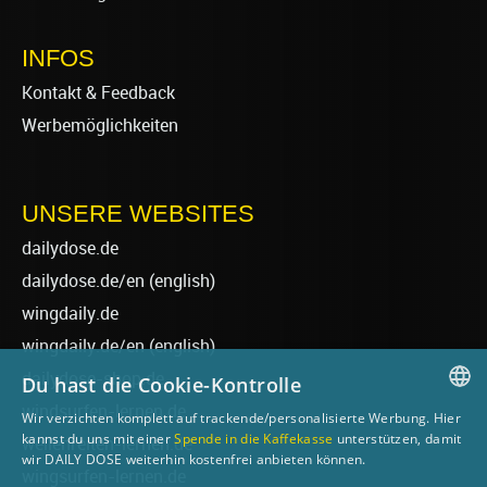
INFOS
Kontakt & Feedback
Werbemöglichkeiten
UNSERE WEBSITES
dailydose.de
dailydose.de/en
(english)
wingdaily.de
wingdaily.de/en
(english)
dailydose-shop.de
Du hast die Cookie-Kontrolle
windsurfen-lernen.de
Wir verzichten komplett auf trackende/personalisierte Werbung. Hier
GERMAN
kannst du uns mit einer
Spende in die Kaffekasse
unterstützen, damit
wellenreiten-lernen.de
wir DAILY DOSE weiterhin kostenfrei anbieten können.
ENGLISH
wingsurfen-lernen.de