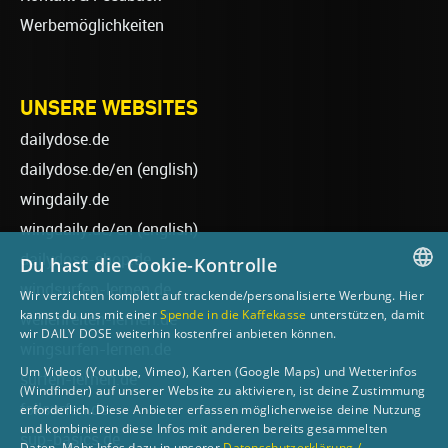
Werbemöglichkeiten
UNSERE WEBSITES
dailydose.de
dailydose.de/en
(english)
wingdaily.de
wingdaily.de/en
(english)
dailydose-shop.de
Du hast die Cookie-Kontrolle
windsurfen-lernen.de
Wir verzichten komplett auf trackende/personalisierte Werbung. Hier
GERMAN
kannst du uns mit einer
Spende in die Kaffekasse
unterstützen, damit
wellenreiten-lernen.de
wir DAILY DOSE weiterhin kostenfrei anbieten können.
ENGLISH
wingsurfen-lernen.de
Um Videos (Youtube, Vimeo), Karten (Google Maps) und Wetterinfos
surfen-lernen.de
(Windfinder) auf unserer Website zu aktivieren, ist deine Zustimmung
foilsurfen.de
erforderlich. Diese Anbieter erfassen möglicherweise deine Nutzung
und kombinieren diese Infos mit anderen bereits gesammelten
sup-basics.de
Daten. Mehr Infos dazu in unserer
Datenschutzerklärung /