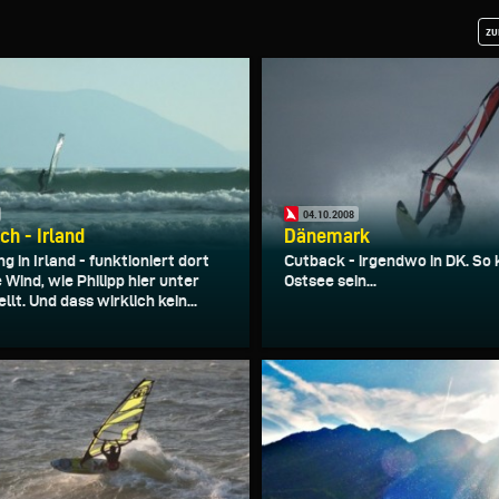
zu
04.10.2008
ch - Irland
Dänemark
g in Irland - funktioniert dort
Cutback - irgendwo in DK. So
Wind, wie Philipp hier unter
Ostsee sein...
llt. Und dass wirklich kein...