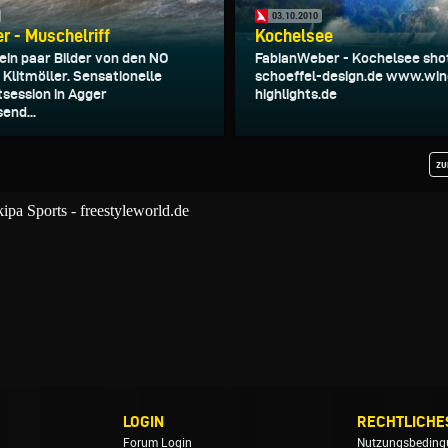
03.10.2010
er - Muschelriff
Kochelsee
ein paar Bilder von den NO
FabianWeber - Kochelsee sho
 Klitmöller. Sensationelle
schoeffel-design.de www.win
tsession in Agger
highlights.de
end...
zu
LOGIN
RECHTLICHE
Forum Login
Nutzungsbeding