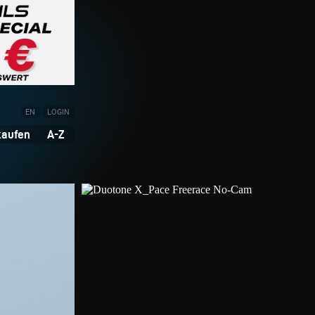
EN
LOGIN
kaufen
A-Z