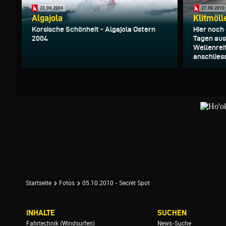
22.04.2004
27.09.2010
Algajola
Klitmöll
Korsische Schönheit - Algajola Ostern
Hier noch 
2004
Tagen aus
Wellenrei
anschliess
Startseite
Fotos
05.10.2010 - Secret Spot
INHALTE
SUCHEN
Fahrtechnik (Windsurfen)
News-Suche