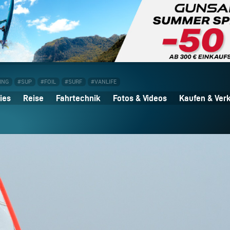
ING
#SUP
#FOIL
#SURF
#VANLIFE
ies
Reise
Fahrtechnik
Fotos & Videos
Kaufen & Ver