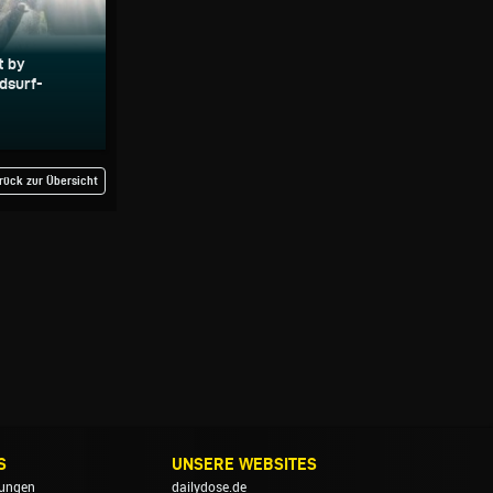
t by
dsurf-
rück zur Übersicht
S
UNSERE WEBSITES
ungen
dailydose.de