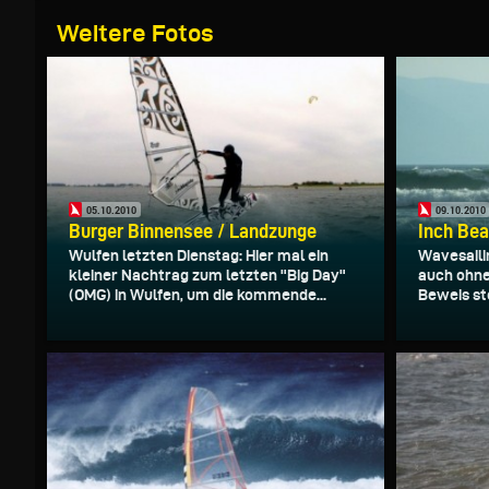
Weitere Fotos
05.10.2010
09.10.2010
Burger Binnensee / Landzunge
Inch Bea
Wulfen letzten Dienstag: Hier mal ein
Wavesailin
kleiner Nachtrag zum letzten "Big Day"
auch ohne 
(OMG) in Wulfen, um die kommende...
Beweis ste