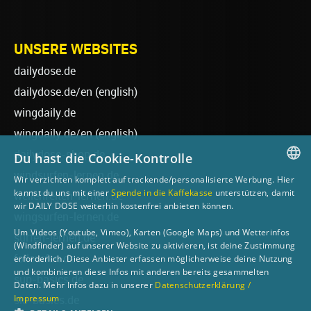
UNSERE WEBSITES
dailydose.de
dailydose.de/en
(english)
wingdaily.de
wingdaily.de/en
(english)
dailydose-shop.de
Du hast die Cookie-Kontrolle
windsurfen-lernen.de
Wir verzichten komplett auf trackende/personalisierte Werbung. Hier
GERMAN
kannst du uns mit einer
Spende in die Kaffekasse
unterstützen, damit
wellenreiten-lernen.de
wir DAILY DOSE weiterhin kostenfrei anbieten können.
ENGLISH
wingsurfen-lernen.de
Um Videos (Youtube, Vimeo), Karten (Google Maps) und Wetterinfos
surfen-lernen.de
(Windfinder) auf unserer Website zu aktivieren, ist deine Zustimmung
foilsurfen.de
erforderlich. Diese Anbieter erfassen möglicherweise deine Nutzung
und kombinieren diese Infos mit anderen bereits gesammelten
sup-basics.de
Daten. Mehr Infos dazu in unserer
Datenschutzerklärung /
Impressum
ski-basics.de