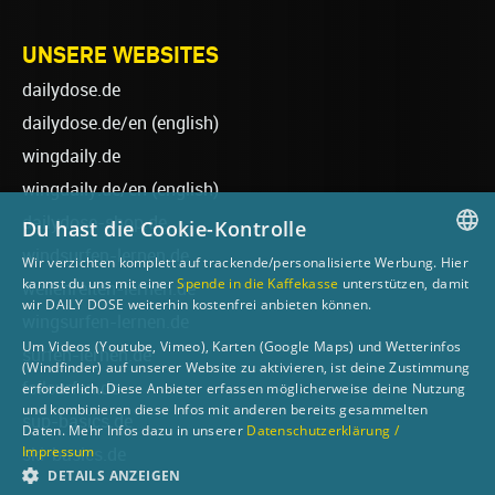
UNSERE WEBSITES
dailydose.de
dailydose.de/en
(english)
wingdaily.de
wingdaily.de/en
(english)
dailydose-shop.de
Du hast die Cookie-Kontrolle
windsurfen-lernen.de
Wir verzichten komplett auf trackende/personalisierte Werbung. Hier
GERMAN
kannst du uns mit einer
Spende in die Kaffekasse
unterstützen, damit
wellenreiten-lernen.de
wir DAILY DOSE weiterhin kostenfrei anbieten können.
ENGLISH
wingsurfen-lernen.de
Um Videos (Youtube, Vimeo), Karten (Google Maps) und Wetterinfos
surfen-lernen.de
(Windfinder) auf unserer Website zu aktivieren, ist deine Zustimmung
foilsurfen.de
erforderlich. Diese Anbieter erfassen möglicherweise deine Nutzung
und kombinieren diese Infos mit anderen bereits gesammelten
sup-basics.de
Daten. Mehr Infos dazu in unserer
Datenschutzerklärung /
Impressum
ski-basics.de
DETAILS ANZEIGEN