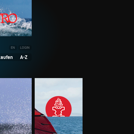
EN
LOGIN
kaufen
A-Z