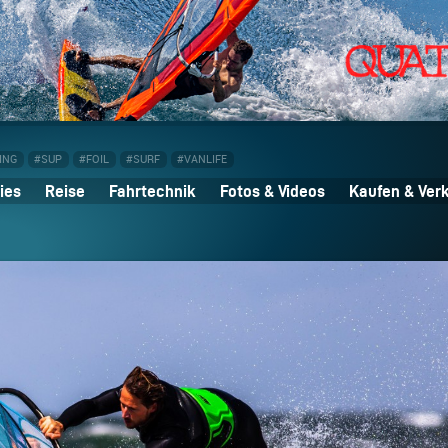
ING
#SUP
#FOIL
#SURF
#VANLIFE
ies
Reise
Fahrtechnik
Fotos & Videos
Kaufen & Ver