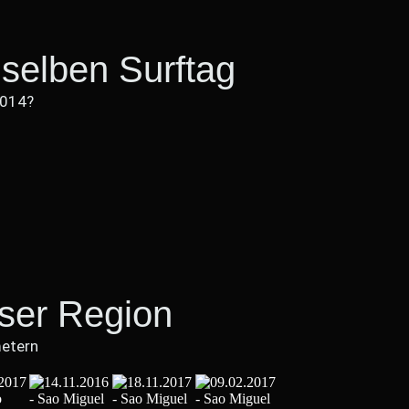
selben Surftag
2014?
eser Region
metern