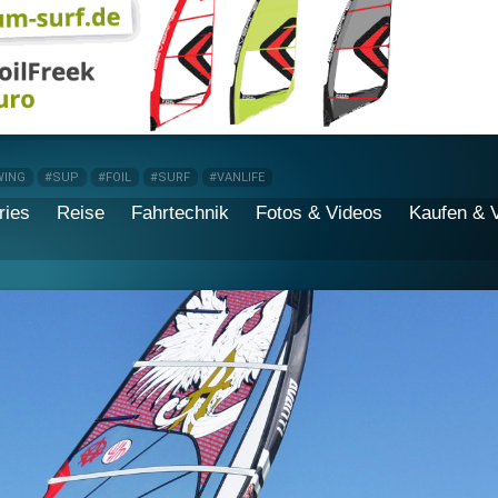
WING
#SUP
#FOIL
#SURF
#VANLIFE
ries
Reise
Fahrtechnik
Fotos & Videos
Kaufen & 