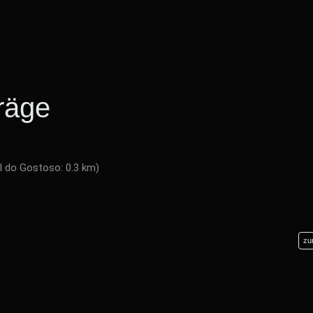
räge
l do Gostoso: 0.3 km)
zu