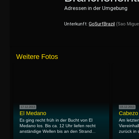
Adressen in der Umgebung
Unterkunft:
GoSurfBrazil
(Sao Migue
Weitere Fotos
17.12.2013
15.12.2013
El Medano
Cabezo
Es ging recht früh in der Bucht von El
Am letzte
Medano los. Bis ca. 12 Uhr liefen recht
Viereinha
anständige Wellen bis an den Strand...
zurück in 