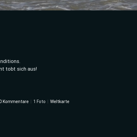
nditions.
t tobt sich aus!
0 Kommentare
|
1 Foto
|
Weltkarte