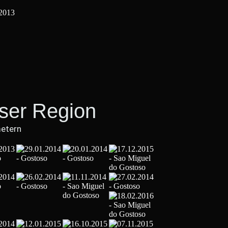
eser Region
metern