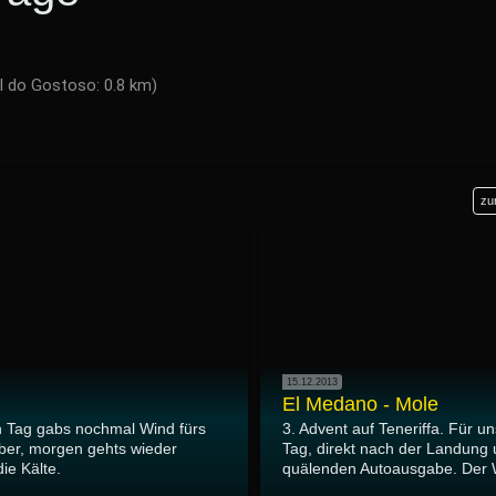
l do Gostoso: 0.8 km)
zu
15.12.2013
El Medano - Mole
n Tag gabs nochmal Wind fürs
3. Advent auf Teneriffa. Für un
lber, morgen gehts wieder
Tag, direkt nach der Landung 
die Kälte.
quälenden Autoausgabe. Der W