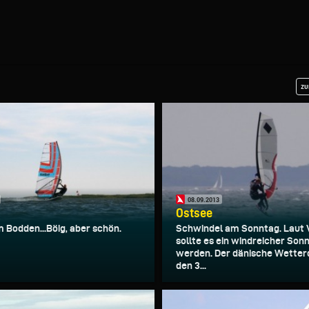
zu
08.09.2013
Ostsee
 Bodden...Böig, aber schön.
Schwindel am Sonntag. Laut 
sollte es ein windreicher Son
werden. Der dänische Wetter
den 3...