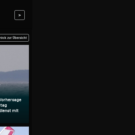
>
rück zur Übersicht
Vorhersage
ntag
dienst mit