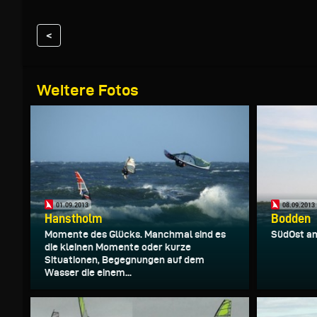
<
Weitere Fotos
01.09.2013
08.09.2013
Hanstholm
Bodden
Momente des Glücks. Manchmal sind es
SüdOst am
die kleinen Momente oder kurze
Situationen, Begegnungen auf dem
Wasser die einem...