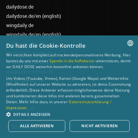
dailydose.de
dailydose.de/en
(english)
wingdaily.de
wingdaily.de/en
(english)
dailydose-shop.de
Du hast die Cookie-Kontrolle
windsurfen-lernen.de
Wir verzichten komplett auf trackende/personalisierte Werbung. Hier
GERMAN
kannst du uns mit einer
Spende in die Kaffekasse
unterstützen, damit
wellenreiten-lernen.de
wir DAILY DOSE weiterhin kostenfrei anbieten können.
ENGLISH
wingsurfen-lernen.de
Um Videos (Youtube, Vimeo), Karten (Google Maps) und Wetterinfos
surfen-lernen.de
(Windfinder) auf unserer Website zu aktivieren, ist deine Zustimmung
foilsurfen.de
erforderlich. Diese Anbieter erfassen möglicherweise deine Nutzung
und kombinieren diese Infos mit anderen bereits gesammelten
sup-basics.de
Daten. Mehr Infos dazu in unserer
Datenschutzerklärung /
Impressum
ski-basics.de
DETAILS ANZEIGEN
ALLE AKTIVIEREN
NICHT AKTIVIEREN
© 2026 DAILY DOSE