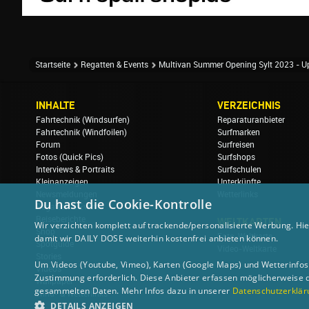
Startseite
Regatten & Events
Multivan Summer Opening Sylt 2023 - U
INHALTE
VERZEICHNIS
Fahrtechnik (Windsurfen)
Reparaturanbieter
Fahrtechnik (Windfoilen)
Surfmarken
Forum
Surfreisen
Fotos (Quick Pics)
Surfshops
Interviews & Portraits
Surfschulen
Kleinanzeigen
Unterkünfte
Newsmeldungen
Wetterlinks
Du hast die Cookie-Kontrolle
Regatten & Events
Reiseberichte
WELTKARTEN
Wir verzichten komplett auf trackende/personalisierte Werbung. Hie
Shop
Foto-Weltkarte
damit wir DAILY DOSE weiterhin kostenfrei anbieten können.
Spotguide
Video-Weltkarte
Stories
Um Videos (Youtube, Vimeo), Karten (Google Maps) und Wetterinfos (
Videos
Zustimmung erforderlich. Diese Anbieter erfassen möglicherweise 
Wallpaper
gesammelten Daten. Mehr Infos dazu in unserer
Datenschutzerklär
Wind- & Wetterlinks
DETAILS ANZEIGEN