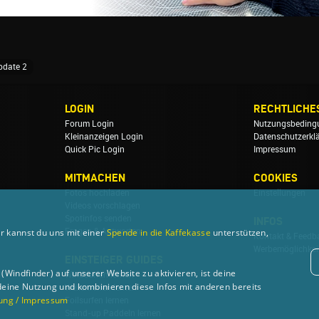
pdate 2
LOGIN
RECHTLICHE
Forum Login
Nutzungsbeding
Kleinanzeigen Login
Datenschutzerkl
Quick Pic Login
Impressum
MITMACHEN
COOKIES
Fotos hochladen
Einstellungen
Videos vorschlagen
Spotinfos senden
INFOS
r kannst du uns mit einer
Spende in die Kaffekasse
unterstützen,
Fragen & Antworten
Kontakt & Feedb
Werbemöglichkei
EINSTEIGER GUIDES
Windfinder) auf unserer Website zu aktivieren, ist deine
Windsurfen lernen
deine Nutzung und kombinieren diese Infos mit anderen bereits
Wellenreiten lernen
ung / Impressum
Foilsurfen lernen
Stand-up Paddeln lernen