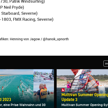
730, Patrik Windsurfing)
JP Neil Pryde)
 Starboard, Severne)
R-1803, FMX Racing, Severne)
fiken:
Henning von Jagow / @hanok_upnorth
zu
21.05.2023
Multivan Summer Opening 
d 2023
Update 3
er, eine Prise Wahnsinn und 30
Multivan Summer Opening Syl