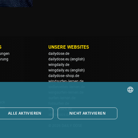
S
UNSERE WEBSITES
ungen
dailydose.de
ärung
dailydose.eu
(english)
wingdaily.de
wingdaily.eu
(english)
dailydose-shop.de
windsurfen-lernen.de
wellenreiten-lernen.de
wingsurfen-lernen.de
surfen-lernen.de
ack
foilsurfen.de
GERMAN
ten
sup-basics.de
ALLE AKTIVIEREN
NICHT AKTIVIEREN
ski-basics.de
ENGLISH
© 2026 DAILY DOSE