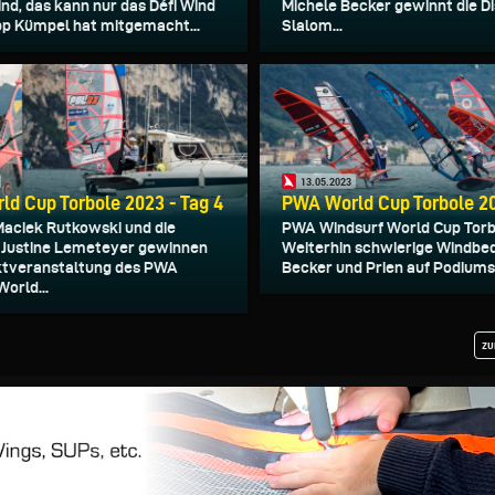
nd, das kann nur das Défi Wind
Michele Becker gewinnt die Dis
ipp Kümpel hat mitgemacht...
Slalom...
13.05.2023
d Cup Torbole 2023 - Tag 4
PWA World Cup Torbole 20
Maciek Rutkowski und die
PWA Windsurf World Cup Torb
 Justine Lemeteyer gewinnen
Weiterhin schwierige Windbe
ktveranstaltung des PWA
Becker und Prien auf Podiumsp
orld...
zu