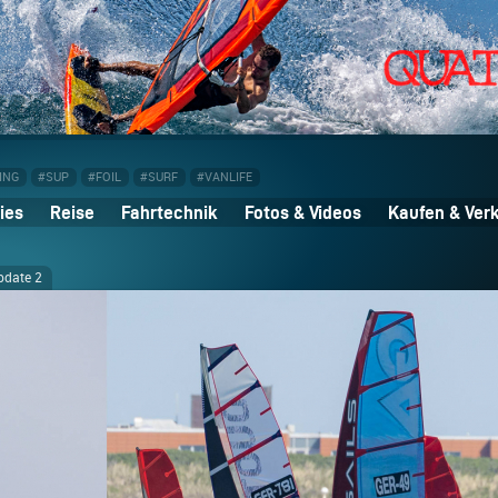
ING
#SUP
#FOIL
#SURF
#VANLIFE
ies
Reise
Fahrtechnik
Fotos & Videos
Kaufen & Ver
pdate 2