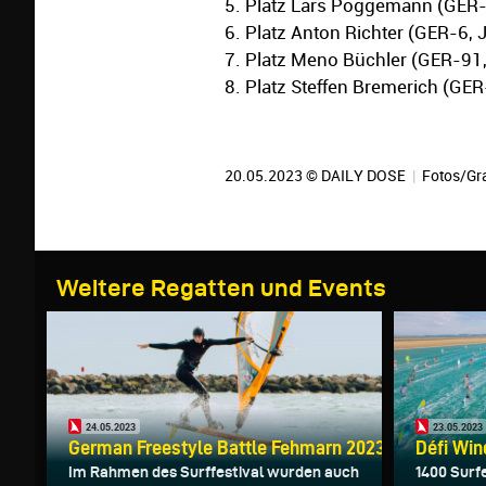
5. Platz Lars Poggemann (GER-
6. Platz Anton Richter (GER-6, 
7. Platz Meno Büchler (GER-91,
8. Platz Steffen Bremerich (GE
20.05.2023 © DAILY DOSE
|
Fotos/Gra
Weitere Regatten und Events
24.05.2023
23.05.2023
German Freestyle Battle Fehmarn 2023
Défi Win
Im Rahmen des Surffestival wurden auch
1400 Surf