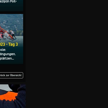
ziplin Foil-
23 - Tag 3
ole:
dingungen.
lätzen...
rück zur Übersicht