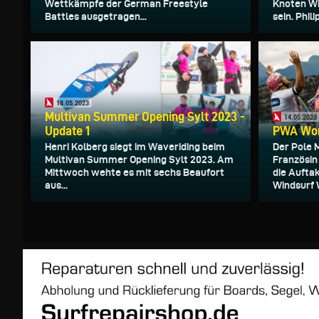
Wettkämpfe der German Freestyle
Knoten Wi
Battles ausgetragen...
sein. Phil
18.05.2023
Multivan Summer Opening Sylt 2023 -
14.05.2023
Update 1
PWA Worl
Henri Kolberg siegt im Waveriding beim
Der Pole 
Multivan Summer Opening Sylt 2023. Am
Französin
Mittwoch wehte es mit sechs Beaufort
die Aufta
aus...
Windsurf W