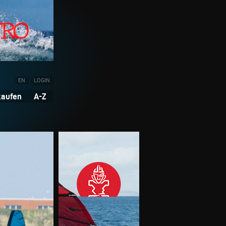
EN
LOGIN
kaufen
A-Z