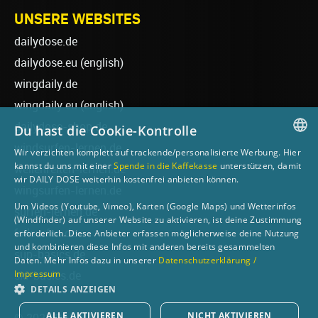
UNSERE WEBSITES
dailydose.de
dailydose.eu
(english)
wingdaily.de
wingdaily.eu
(english)
dailydose-shop.de
Du hast die Cookie-Kontrolle
windsurfen-lernen.de
Wir verzichten komplett auf trackende/personalisierte Werbung. Hier
GERMAN
kannst du uns mit einer
Spende in die Kaffekasse
unterstützen, damit
wellenreiten-lernen.de
wir DAILY DOSE weiterhin kostenfrei anbieten können.
ENGLISH
wingsurfen-lernen.de
Um Videos (Youtube, Vimeo), Karten (Google Maps) und Wetterinfos
surfen-lernen.de
(Windfinder) auf unserer Website zu aktivieren, ist deine Zustimmung
foilsurfen.de
erforderlich. Diese Anbieter erfassen möglicherweise deine Nutzung
und kombinieren diese Infos mit anderen bereits gesammelten
sup-basics.de
Daten. Mehr Infos dazu in unserer
Datenschutzerklärung /
Impressum
ski-basics.de
DETAILS ANZEIGEN
ALLE AKTIVIEREN
NICHT AKTIVIEREN