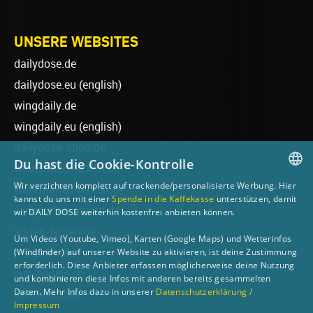
UNSERE WEBSITES
dailydose.de
dailydose.eu
(english)
wingdaily.de
wingdaily.eu
(english)
dailydose-shop.de
Du hast die Cookie-Kontrolle
windsurfen-lernen.de
Wir verzichten komplett auf trackende/personalisierte Werbung. Hier
wellenreiten-lernen.de
GERMAN
kannst du uns mit einer
Spende in die Kaffekasse
unterstützen, damit
wingsurfen-lernen.de
wir DAILY DOSE weiterhin kostenfrei anbieten können.
ENGLISH
surfen-lernen.de
Um Videos (Youtube, Vimeo), Karten (Google Maps) und Wetterinfos
foilsurfen.de
(Windfinder) auf unserer Website zu aktivieren, ist deine Zustimmung
erforderlich. Diese Anbieter erfassen möglicherweise deine Nutzung
sup-basics.de
und kombinieren diese Infos mit anderen bereits gesammelten
Daten. Mehr Infos dazu in unserer
Datenschutzerklärung /
ski-basics.de
Impressum