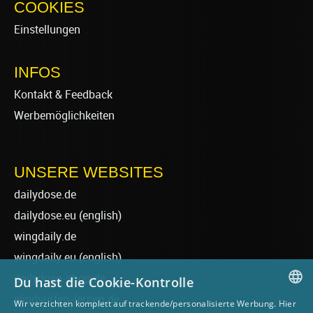
COOKIES
Einstellungen
INFOS
Kontakt & Feedback
Werbemöglichkeiten
UNSERE WEBSITES
dailydose.de
dailydose.eu
(english)
wingdaily.de
wingdaily.eu
(english)
dailydose-shop.de
Du hast die Cookie-Kontrolle
windsurfen-lernen.de
Wir verzichten komplett auf trackende/personalisierte Werbung. Hier