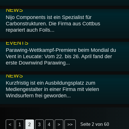
05.06.2026
NEWS
Nijo Components ist ein Spezialist für
Carbonstrukturen. Die Firma aus Cottbus
repariert auch Foils...
04.06.2026
EVENTS
Parawing-Wettkampf-Premiere beim Mondial du
Vent in Leucate: Vom 22. bis 26. April fand der
erste Downwind Parawing...
04.06.2026
NEWS
Kurzfristig ist ein Ausbildungsplatz zum
Mediengestalter in einer Firma mit vielen
Windsurfern frei geworden...
Seite 2 von 60
<
1
2
3
4
>
>>