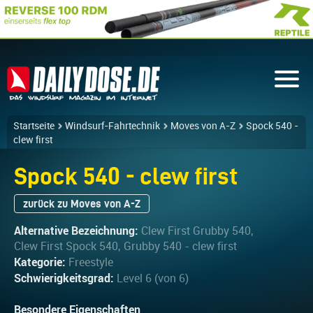
Startseite
Windsurf-Fahrtechnik
Moves von A-Z
Spock 540 -
clew first
Spock 540 - clew first
zurück zu Moves von A-Z
Alternative Bezeichnung:
Clew First Grubby 540,
Clew First Spock 540, Grubby 540 - clew first
Kategorie:
Freestyle
Schwierigkeitsgrad:
Level 6 (von 6)
Besondere Eigenschaften