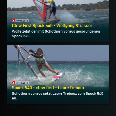
19.02.2016
Clew First Spock 540 - Wolfgang Strasser
Woife zeigt den mit Schothorn voraus gesprungenen
Spock 540...
15.11.2011
Spock 540 - clew first - Laure Treboux
Schothorn voraus setzt Laure Treboux zum Spock 540
an.