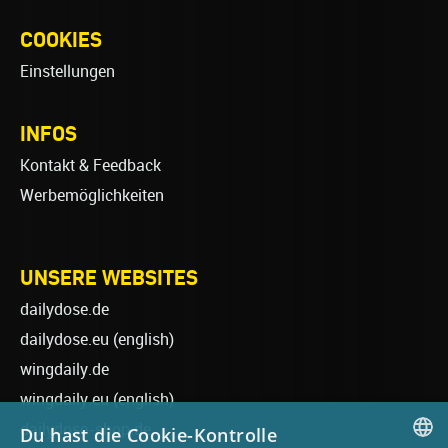
COOKIES
Einstellungen
INFOS
Kontakt & Feedback
Werbemöglichkeiten
UNSERE WEBSITES
dailydose.de
dailydose.eu
(english)
wingdaily.de
wingdaily.eu
(english)
dailydose-shop.de
Du hast die Cookie-Kontrolle