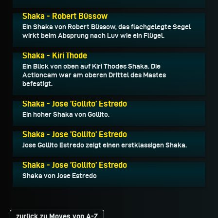
01.03.2013
Shaka - Robert Büssow
Ein Shaka von Robert Büssow, das flachgelegte Segel
wirkt beim Absprung nach Luv wie ein Flügel.
15.11.2011
Shaka - Kiri Thode
Ein Blick von oben auf Kiri Thodes Shaka. Die
Actioncam war am oberen Drittel des Mastes
befestigt.
30.12.2010
Shaka - Jose ’Gollito’ Estredo
Ein hoher Shaka von Gollito.
30.05.2007
Shaka - Jose ’Gollito’ Estredo
Jose Gollito Estredo zeigt einen erstklassigen Shaka.
24.03.2007
Shaka - Jose ’Gollito’ Estredo
Shaka von Jose Estredo
zurück zu Moves von A-Z