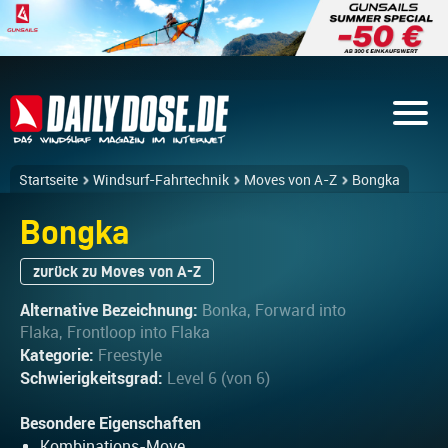
Startseite
Windsurf-Fahrtechnik
Moves von A-Z
Bongka
Bongka
zurück zu Moves von A-Z
Alternative Bezeichnung:
Bonka, Forward into
Flaka, Frontloop into Flaka
Kategorie:
Freestyle
Schwierigkeitsgrad:
Level 6 (von 6)
Besondere Eigenschaften
Kombinations-Move