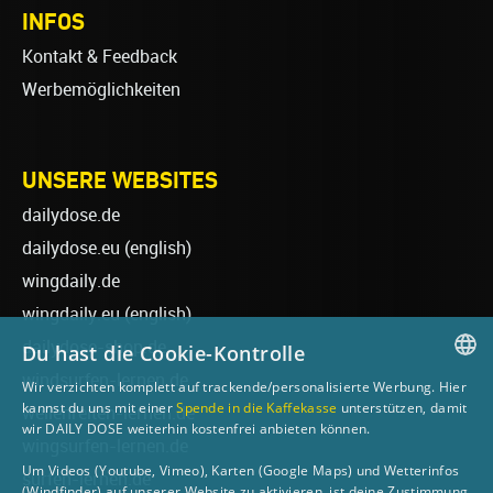
INFOS
Kontakt & Feedback
Werbemöglichkeiten
UNSERE WEBSITES
dailydose.de
dailydose.eu
(english)
wingdaily.de
wingdaily.eu
(english)
dailydose-shop.de
Du hast die Cookie-Kontrolle
windsurfen-lernen.de
Wir verzichten komplett auf trackende/personalisierte Werbung. Hier
GERMAN
kannst du uns mit einer
Spende in die Kaffekasse
unterstützen, damit
wellenreiten-lernen.de
wir DAILY DOSE weiterhin kostenfrei anbieten können.
ENGLISH
wingsurfen-lernen.de
Um Videos (Youtube, Vimeo), Karten (Google Maps) und Wetterinfos
surfen-lernen.de
(Windfinder) auf unserer Website zu aktivieren, ist deine Zustimmung