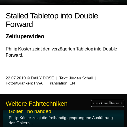
Stalled Tabletop into Double
Forward
Zeitlupenvideo
Philip Köster zeigt den verzögerten Tabletop into Double
Forward.
22.07.2019 © DAILY DOSE
|
Text:
Jürgen Schall
|
Fotos/Grafiken: PWA
|
Translation:
EN
Weitere Fahrtechniken
zurück zur Übersicht
14.08.2019
Goiter - no handed
Philip Köster zeigt die freihändig gesprungene Ausführung
des Goiters...