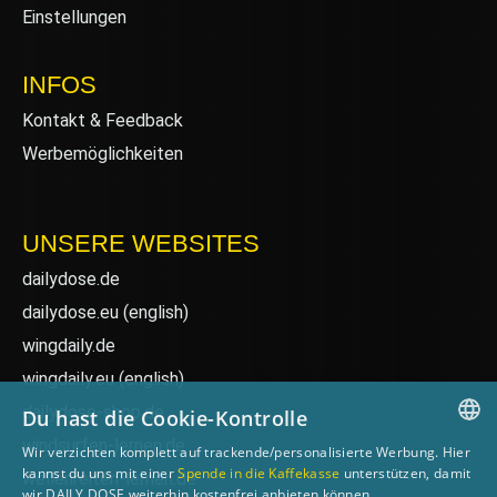
Einstellungen
INFOS
Kontakt & Feedback
Werbemöglichkeiten
UNSERE WEBSITES
dailydose.de
dailydose.eu
(english)
wingdaily.de
wingdaily.eu
(english)
dailydose-shop.de
Du hast die Cookie-Kontrolle
windsurfen-lernen.de
Wir verzichten komplett auf trackende/personalisierte Werbung. Hier
GERMAN
kannst du uns mit einer
Spende in die Kaffekasse
unterstützen, damit
wellenreiten-lernen.de
wir DAILY DOSE weiterhin kostenfrei anbieten können.