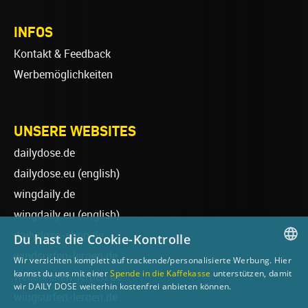
INFOS
Kontakt & Feedback
Werbemöglichkeiten
UNSERE WEBSITES
dailydose.de
dailydose.eu
(english)
wingdaily.de
wingdaily.eu
(english)
dailydose-shop.de
Du hast die Cookie-Kontrolle
windsurfen-lernen.de
Wir verzichten komplett auf trackende/personalisierte Werbung. Hier
GERMAN
kannst du uns mit einer
Spende in die Kaffekasse
unterstützen, damit
wellenreiten-lernen.de
wir DAILY DOSE weiterhin kostenfrei anbieten können.
ENGLISH
wingsurfen-lernen.de